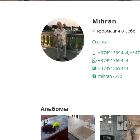
Mihran
Информация о себе.
Ссылка
+37491369444,+347
+37491369444
+37491369444
mihran7612
Альбомы